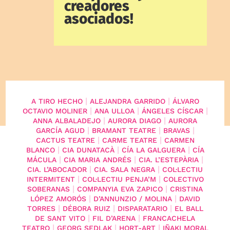
creadores
asociados!
|
|
A TIRO HECHO
ALEJANDRA GARRIDO
ÁLVARO
|
|
|
OCTAVIO MOLINER
ANA ULLOA
ÁNGELES CÍSCAR
|
|
ANNA ALBALADEJO
AURORA DIAGO
AURORA
|
|
|
GARCÍA AGUD
BRAMANT TEATRE
BRAVAS
|
|
CACTUS TEATRE
CARME TEATRE
CARMEN
|
|
|
BLANCO
CIA DUNATACÀ
CÍA LA GALGUERA
CÍA
|
|
|
MÁCULA
CIA MARIA ANDRÉS
CIA. L’ESTEPÀRIA
|
|
CIA. L’ABOCADOR
CIA. SALA NEGRA
COL·LECTIU
|
|
INTERMITENT
COL·LECTIU PENJA’M
COLECTIVO
|
|
SOBERANAS
COMPANYIA EVA ZAPICO
CRISTINA
|
|
LÓPEZ AMORÓS
D’ANNUNZIO / MOLINA
DAVID
|
|
|
TORRES
DÉBORA RUIZ
DISPARATARIO
EL BALL
|
|
DE SANT VITO
FIL D’ARENA
FRANCACHELA
|
|
|
TEATRO
GEORG SEDLAK
HORT-ART
IÑAKI MORAL