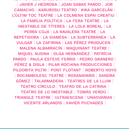
|
|
|
JAVIER J HEDROSA
JOAN SABAS PARDO
JOR
|
|
|
CAMACHO
KARUROSU TEATRO
KIKA GARCELÁN
|
|
L’ÚLTIM TOC TEATRE
LA COLMENA ESPAI CREATIU
|
|
LA FAMÍLIA POLÍTICA
LA FERA TEATRE
LA
|
|
INESTABLE DE TÍTERES
LA LOLA BOREAL
LA
|
|
PERRA COJA
LA RAVALERA TEATRE
LA
|
|
|
REPETIDORA
LA SIAMESA
LA SUBTERRÁNEA
LA
|
|
|
VULGAR
LA ZAFIRINA
LAS PÉREZ PRODUCEN
|
|
MALENA ALBARRACÍN
MAQUINANT TEATRE
|
|
MIQUEL AUSINA
OLGA HERNÁNDEZ
PATRÍCIA
|
|
|
PARDO
PAULA ESTEVE FERRIS
PEDRO GRANERO
|
|
PÉREZ & DISLA
PILAR ROCHINA PRODUCCIONES
|
|
PILDORITA PILTRI
PONT FLOTANT
ROBERTO HOYO
|
|
|
ROCAMBOLESC TEATRE
ROSANAYARIS
SANDRA
|
|
|
GÓMEZ
TALARMADERA
TEATRES DE LA LLUM
|
|
TEATRO CÍRCULO
TEATRO DE LA CATRINA
|
|
TEATRO DE LO INESTABLE
TOMÀS VERDÚ
|
|
|
TRIANGLE TEATRE
ULTRAESCENA
UNAOVARIAS
|
|
VICENTE ARLANDIS
XAVIER PUCHADES