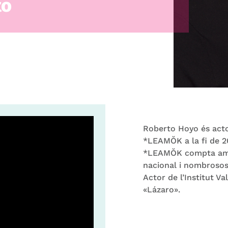
to
Roberto Hoyo és acto
*LEAMŎK a la fi de 20
*LEAMŎK compta amb 
nacional i nombrosos
Actor de l’Institut V
«Lázaro».