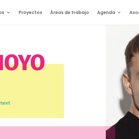
os
Proyectos
Áreas de trabajo
Agenda
Aso
HOYO
 text