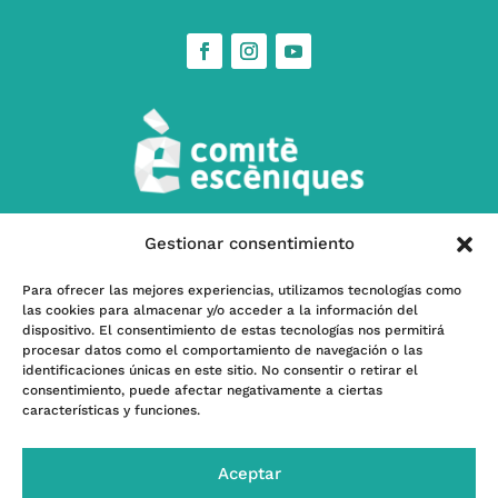
Gestionar consentimiento
w
Contáctanos
Para ofrecer las mejores experiencias, utilizamos tecnologías como
las cookies para almacenar y/o acceder a la información del
l
Subscríbete a nuestra Newsletter
dispositivo. El consentimiento de estas tecnologías nos permitirá
procesar datos como el comportamiento de navegación o las
identificaciones únicas en este sitio. No consentir o retirar el
consentimiento, puede afectar negativamente a ciertas
características y funciones.
Programa kit Digital – Financiado por la Unión
Europea -Next GenerationEU- |
Financiado por el
Aceptar
INAEM, Ministerio de Cultura y Deporte