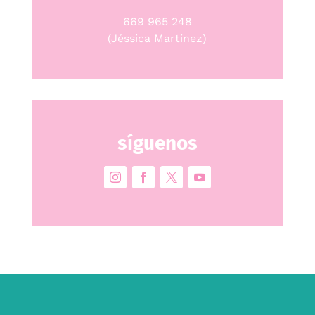
669 965 248
(Jéssica Martínez)
síguenos