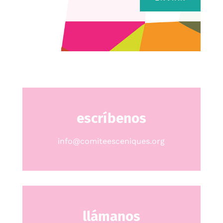
escríbenos
info@comiteesceniques.org
llámanos