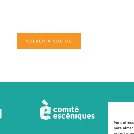
VOLVER A SOCIOS
Para ofrece
para almace
estas tecn