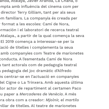
anda, Atalaya, Javier Aranda, La Chana, o
ompta amb influència del cinema com per
director Terry Gilliam, tant per als seus
om familiars. La companyia és creada per
r format a les escoles: Camí de Nora,
mación i el laboratori de recerca teatral
talaya., a partir de la qual comença la seva
 El 2019 comença a interessar-se per la
ació de titelles i complementa la seua
s amb companyies com Teatre de marionetes
n conducta. A l’esmentada Camí de Nora
 tant actorals com de pedagogia teatral
la pedagogia del joc dramàtic d’Alfredo
s centrar-se en l’actuació en companyies
del Cigne o La Trinxera. Amb aquesta última
llor actor de repartiment al certamen Paco
seu paper a
Mercaderes de Venècia
. A més
era obra com a creador:
Mjolnir, el martilo
iliar de titelles. Al teatre de marionetes