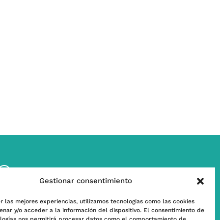
w
Contáctanos
Gestionar consentimiento
l
Subscríbete a nuestra Newsletter
r las mejores experiencias, utilizamos tecnologías como las cookies
nar y/o acceder a la información del dispositivo. El consentimiento de
ologías nos permitirá procesar datos como el comportamiento de