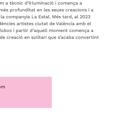
om a tècnic d’il·luminació i comença a
 més profunditat en les seues creacions i a
a la companyia La Estal. Més tard, al 2023
ències artistes ciutat de València amb el
 lobos
i partir d’aquell moment comença a
de creació en solitari que s’acaba convertint
com