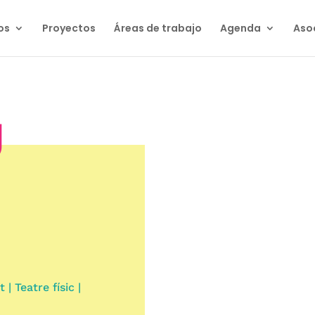
os
Proyectos
Áreas de trabajo
Agenda
Aso
U
| Teatre físic |