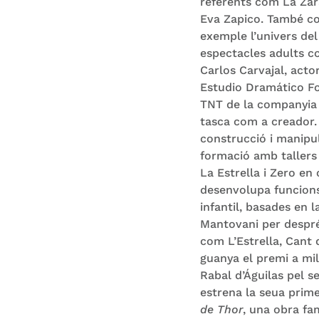
referents com La Zar
Eva Zapico. També c
exemple l’univers del 
espectacles adults c
Carlos Carvajal, acto
Estudio Dramático For
TNT de la companyia A
tasca com a creador.
construcció i manipul
formació amb taller
La Estrella i Zero e
desenvolupa funcions
infantil, basades en 
Mantovani per despré
com L’Estrella, Cant 
guanya el premi a mi
Rabal d’Águilas pel 
estrena la seua prim
de Thor
, una obra fam