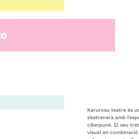
to
Karurosu teatre és 
s’estrenarà amb l’esp
ciberpunk
. El seu tr
visual en combinació