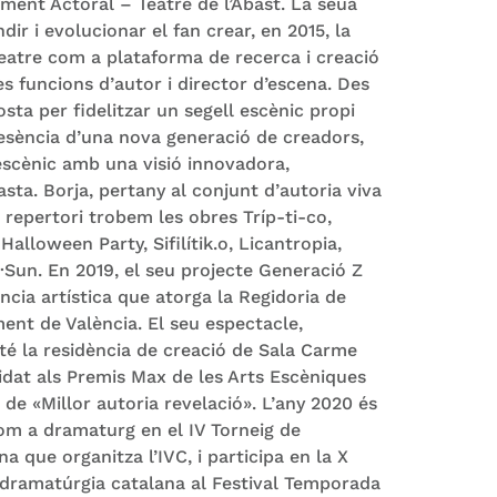
ent Actoral – Teatre de l’Abast. La seua
ir i evolucionar el fan crear, en 2015, la
eatre com a plataforma de recerca i creació
es funcions d’autor i director d’escena. ​Des
osta per fidelitzar un segell escènic propi
resència d’una nova generació de creadors,
escènic amb una visió innovadora,
ta. Borja, pertany al conjunt d’autoria viva
u repertori trobem les obres Tríp-ti-co,
alloween Party, Sifilítik.o, Licantropia,
·Sun. En 2019, el seu projecte Generació Z
ncia artística que atorga la Regidoria de
ent de València. El seu espectacle,
té la residència de creació de Sala Carme
didat als Premis Max de les Arts Escèniques
 de «Millor autoria revelació». L’any 2020 és
m a dramaturg en el IV Torneig de
a que organitza l’IVC, i participa en la X
e dramatúrgia catalana al Festival Temporada