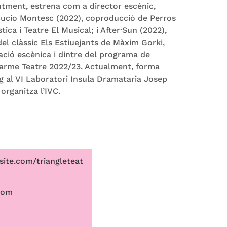
ntment, estrena com a director escènic,
ucio Montesc (2022), coproducció de Perros
ica i Teatre El Musical; i After·Sun (2022),
del clàssic Els Estiuejants de Màxim Gorki,
reació escènica i dintre del programa de
Carme Teatre 2022/23. Actualment, forma
 al VI Laboratori Insula Dramataria Josep
organitza l’IVC.
xsite.com/triangleteat
com