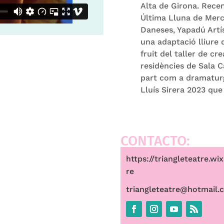
Alta de Girona. Rece
Última Lluna de Merc
Daneses, Yapadú Artíst
una adaptació lliure 
fruit del taller de c
residències de Sala 
part com a dramaturg
Lluís Sirera 2023 que 
CONTACTO:
https://triangleteatre.wi
re
triangleteatre@hotmail.