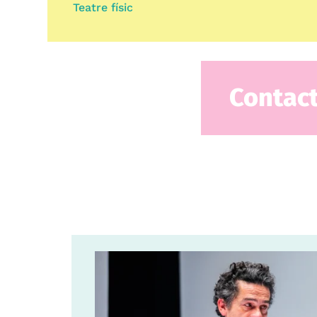
Teatre físic
Contac