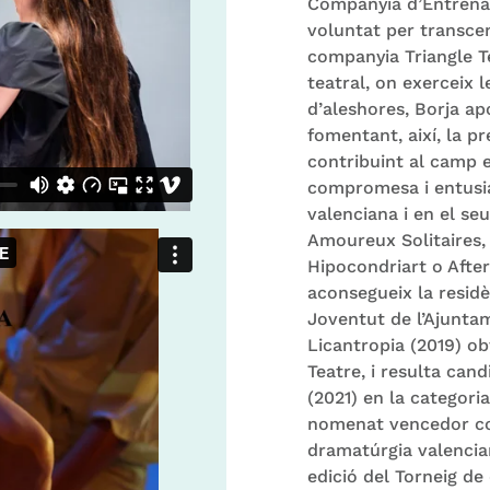
Companyia d’Entrenam
voluntat per transcend
companyia Triangle T
teatral, on exerceix l
d’aleshores, Borja ap
fomentant, així, la p
contribuint al camp 
compromesa i entusias
valenciana i en el se
Amoureux Solitaires, H
Hipocondriart o After
aconsegueix la residè
Joventut de l’Ajuntam
Licantropia (2019) ob
Teatre, i resulta can
(2021) en la categoria
nomenat vencedor co
dramatúrgia valencian
edició del Torneig d