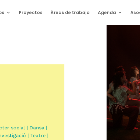
os
Proyectos
Áreas de trabajo
Agenda
Aso
cter social | Dansa |
nvestigació | Teatre |