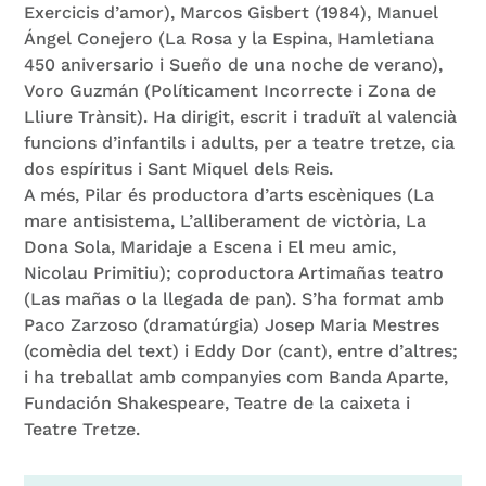
Exercicis d’amor), Marcos Gisbert (1984), Manuel
Ángel Conejero (La Rosa y la Espina, Hamletiana
450 aniversario i Sueño de una noche de verano),
Voro Guzmán (Políticament Incorrecte i Zona de
Lliure Trànsit). Ha dirigit, escrit i traduït al valencià
funcions d’infantils i adults, per a teatre tretze, cia
dos espíritus i Sant Miquel dels Reis.
A més, Pilar és productora d’arts escèniques (La
mare antisistema, L’alliberament de victòria, La
Dona Sola, Maridaje a Escena i El meu amic,
Nicolau Primitiu); coproductora Artimañas teatro
(Las mañas o la llegada de pan). S’ha format amb
Paco Zarzoso (dramatúrgia) Josep Maria Mestres
(comèdia del text) i Eddy Dor (cant), entre d’altres;
i ha treballat amb companyies com Banda Aparte,
Fundación Shakespeare, Teatre de la caixeta i
Teatre Tretze.