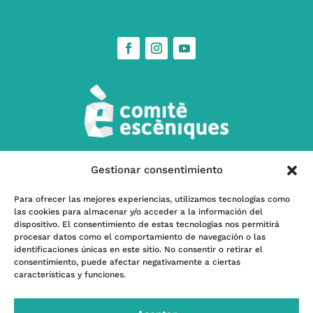
Gestionar consentimiento
w
Contáctanos
Para ofrecer las mejores experiencias, utilizamos tecnologías como
las cookies para almacenar y/o acceder a la información del
l
Subscríbete a nuestra Newsletter
dispositivo. El consentimiento de estas tecnologías nos permitirá
procesar datos como el comportamiento de navegación o las
identificaciones únicas en este sitio. No consentir o retirar el
consentimiento, puede afectar negativamente a ciertas
características y funciones.
Programa kit Digital – Financiado por la Unión
Europea -Next GenerationEU- |
Financiado por el