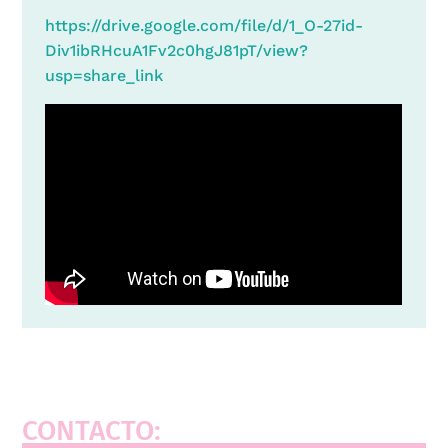
https://drive.google.com/file/d/1_O-27id-
Div1ibRHcuA1Fv2c0hgJ81pT/view?
usp=share_link
CONTACTO: