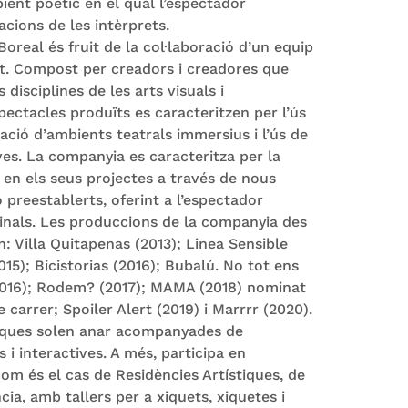
ent poètic en el qual l’espectador
cions de les intèrprets.
Boreal és fruit de la col·laboració d’un equip
nt. Compost per creadors i creadores que
disciplines de les arts visuals i
pectacles produïts es caracteritzen per l’ús
eació d’ambients teatrals immersius i l’ús de
ves. La companyia es caracteritza per la
 en els seus projectes a través de nous
o preestablerts, oferint a l’espectador
iginals. Les produccions de la companyia des
n: Villa Quitapenas (2013); Linea Sensible
015); Bicistorias (2016); Bubalú. No tot ens
016); Rodem? (2017); MAMA (2018) nominat
 carrer; Spoiler Alert (2019) i Marrrr (2020).
iques solen anar acompanyades de
 i interactives. A més, participa en
om és el cas de Residències Artístiques, de
cia, amb tallers per a xiquets, xiquetes i