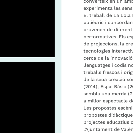
converteix en un ambi
experimenta les sensa
El treball de La Lola 
polièdric i concorda
provenen de diferents 
performatives. Els es
de projeccions, la cr
tecnologies interacti
cerca de la innovació
llenguatges i codis n
treballs frescos i or
de la seua creació só
(2014); Espai Bàsic (2
sembla una merda (2
a millor espectacle de
Les propostes escèn
propostes didàctiques
projectes educatius c
l’Ajuntament de Valèn