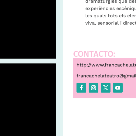
dramatúrgies que des
experiències escèniq
les quals tots els el
viva, sensorial i dire
CONTACTO:
http://www.francachelat
francachelateatro@gmai