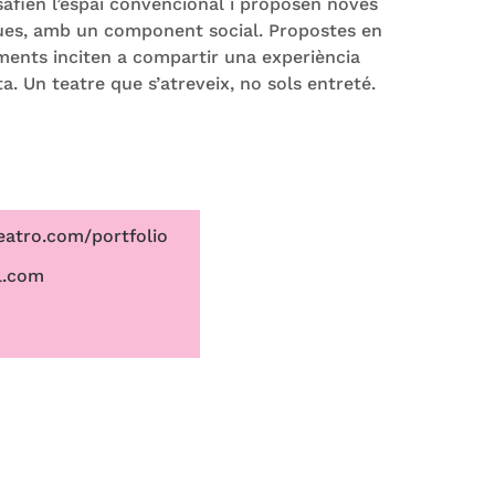
afien l’espai convencional i proposen noves
ues, amb un component social. Propostes en
ements inciten a compartir una experiència
cta. Un teatre que s’atreveix, no sols entreté.
eatro.com/portfolio
l.com