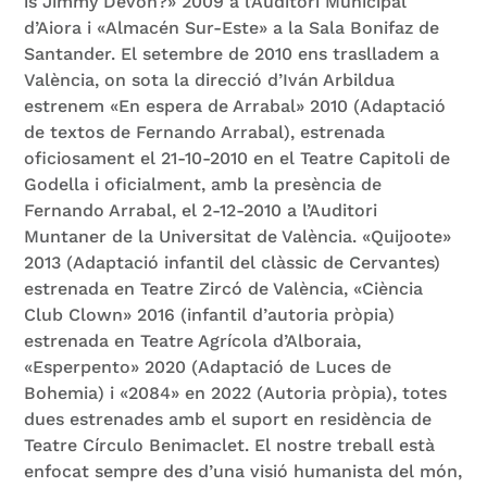
is Jimmy Devon?» 2009 a l’Auditori Municipal
d’Aiora i «Almacén Sur-Este» a la Sala Bonifaz de
Santander. El setembre de 2010 ens traslladem a
València, on sota la direcció d’Iván Arbildua
estrenem «En espera de Arrabal» 2010 (Adaptació
de textos de Fernando Arrabal), estrenada
oficiosament el 21-10-2010 en el Teatre Capitoli de
Godella i oficialment, amb la presència de
Fernando Arrabal, el 2-12-2010 a l’Auditori
Muntaner de la Universitat de València. «Quijoote»
2013 (Adaptació infantil del clàssic de Cervantes)
estrenada en Teatre Zircó de València, «Ciència
Club Clown» 2016 (infantil d’autoria pròpia)
estrenada en Teatre Agrícola d’Alboraia,
«Esperpento» 2020 (Adaptació de Luces de
Bohemia) i «2084» en 2022 (Autoria pròpia), totes
dues estrenades amb el suport en residència de
Teatre Círculo Benimaclet. El nostre treball està
enfocat sempre des d’una visió humanista del món,