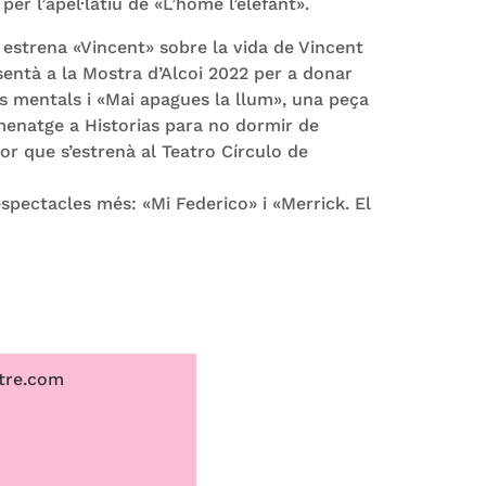
er l’apel·latiu de «L’home l’elefant».
 estrena «Vincent» sobre la vida de Vincent
entà a la Mostra d’Alcoi 2022 per a donar
ies mentals i «Mai apagues la llum», una peça
menatge a Historias para no dormir de
r que s’estrenà al Teatro Círculo de
spectacles més: «Mi Federico» i «Merrick. El
tre.com
m