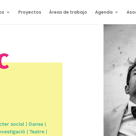
os
Proyectos
Áreas de trabajo
Agenda
Aso
C
cter social | Dansa |
nvestigació | Teatre |