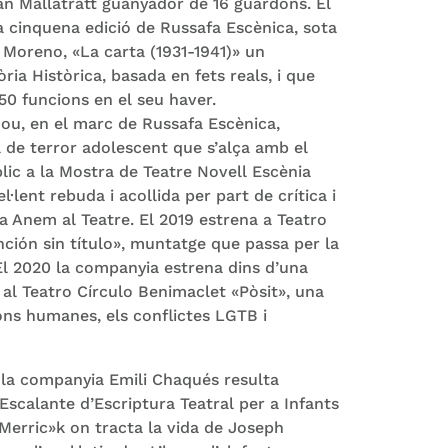
an Mallatratt guanyador de 16 guardons. El
a cinquena edició de Russafa Escènica, sota
 Moreno, «La carta (1931-1941)» un
a Històrica, basada en fets reals, i que
 funcions en el seu haver.
nou, en el marc de Russafa Escènica,
 de terror adolescent que s’alça amb el
lic a la Mostra de Teatre Novell Escènia
l·lent rebuda i acollida per part de crítica i
a Anem al Teatre. El 2019 estrena a Teatro
nción sin título», muntatge que passa per la
El 2020 la companyia estrena dins d’una
 al Teatro Círculo Benimaclet «Pòsit», una
ons humanes, els conflictes LGTB i
e la companyia Emili Chaqués resulta
scalante d’Escriptura Teatral per a Infants
«Merric»k on tracta la vida de Joseph