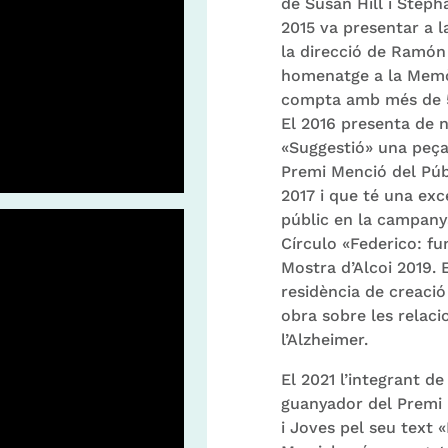
de Susan Hill i Steph
2015 va presentar a l
la direcció de Ramón
homenatge a la Memòri
compta amb més de 50
El 2016 presenta de 
«Suggestió» una peça
Premi Menció del Púb
2017 i que té una exce
públic en la campany
Círculo «Federico: fu
Mostra d’Alcoi 2019. 
residència de creació
obra sobre les relaci
l’Alzheimer.
El 2021 l’integrant d
guanyador del Premi E
i Joves pel seu text 