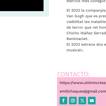
Merrick més conegut p
El 2022 la companyia
Van Gogh que es pres
visibilitat les malalt
de terror que ret ho
Chicho Ibáñez Serrado
Benimaclet.
El 2023 estrena dos e
musical».
CONTACTO:
https://www.ultimtoctea
emilichaques@gmail.co