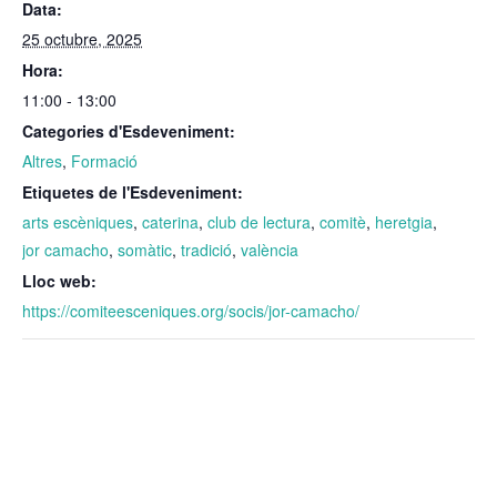
Data:
25 octubre, 2025
Hora:
11:00 - 13:00
Categories d'Esdeveniment:
Altres
,
Formació
Etiquetes de l'Esdeveniment:
arts escèniques
,
caterina
,
club de lectura
,
comitè
,
heretgia
,
jor camacho
,
somàtic
,
tradició
,
valència
Lloc web:
https://comiteesceniques.org/socis/jor-camacho/