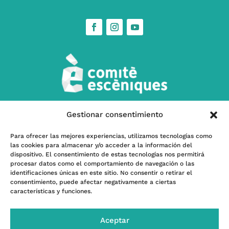
Gestionar consentimiento
w
Contacta’ns
Para ofrecer las mejores experiencias, utilizamos tecnologías como
las cookies para almacenar y/o acceder a la información del
l
Subscriu-te a nostra Newsletter
dispositivo. El consentimiento de estas tecnologías nos permitirá
procesar datos como el comportamiento de navegación o las
identificaciones únicas en este sitio. No consentir o retirar el
consentimiento, puede afectar negativamente a ciertas
características y funciones.
Programa kit Digital – Financiado por la Unión
Europea -Next GenerationEU- |
Financiado por el
Aceptar
INAEM, Ministerio de Cultura y Deporte