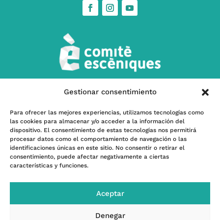
Gestionar consentimiento
w
Contacta’ns
Para ofrecer las mejores experiencias, utilizamos tecnologías como
las cookies para almacenar y/o acceder a la información del
l
Subscriu-te a nostra Newsletter
dispositivo. El consentimiento de estas tecnologías nos permitirá
procesar datos como el comportamiento de navegación o las
identificaciones únicas en este sitio. No consentir o retirar el
consentimiento, puede afectar negativamente a ciertas
características y funciones.
Programa kit Digital – Financiado por la Unión
Europea -Next GenerationEU- |
Financiado por el
Aceptar
INAEM, Ministerio de Cultura y Deporte
Denegar