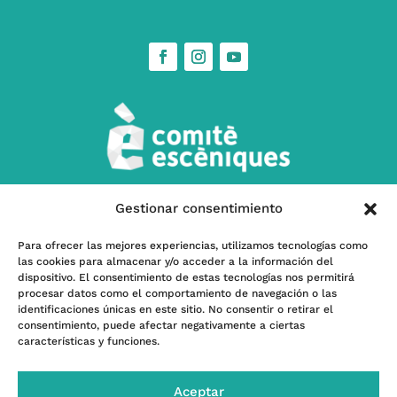
Gestionar consentimiento
w
Contacta’ns
Para ofrecer las mejores experiencias, utilizamos tecnologías como
las cookies para almacenar y/o acceder a la información del
l
Subscriu-te a nostra Newsletter
dispositivo. El consentimiento de estas tecnologías nos permitirá
procesar datos como el comportamiento de navegación o las
identificaciones únicas en este sitio. No consentir o retirar el
consentimiento, puede afectar negativamente a ciertas
características y funciones.
Programa kit Digital – Financiado por la Unión
Europea -Next GenerationEU- |
Financiado por el
Aceptar
INAEM, Ministerio de Cultura y Deporte