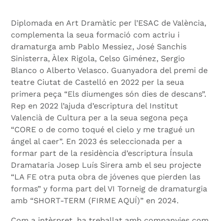
Diplomada en Art Dramàtic per l’ESAC de València,
complementa la seua formació com actriu i
dramaturga amb Pablo Messiez, José Sanchis
Sinisterra, Àlex Rigola, Celso Giménez, Sergio
Blanco o Alberto Velasco. Guanyadora del premi de
teatre Ciutat de Castelló en 2022 per la seua
primera peça “Els diumenges són dies de descans”.
Rep en 2022 l’ajuda d’escriptura del Institut
Valencià de Cultura per a la seua segona peça
“CORE o de como toqué el cielo y me tragué un
ángel al caer”. En 2023 és seleccionada per a
formar part de la residència d’escriptura Ínsula
Dramataria Josep Luís Sirera amb el seu projecte
“LA FE otra puta obra de jóvenes que pierden las
formas” y forma part del VI Torneig de dramaturgia
amb “SHORT-TERM (FIRME AQUÍ)” en 2024.
Com a intèrpret, ha treballat amb companyies com