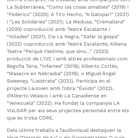
La Subterránea, “Como las cosas amables” (2019) i
“Federico” (2020); A Tiro Hecho, “A Galopar!” (2021)
i “Les Solidàries” (2021); La Medusa, “Cremallera”
(2020) coproducció amb Teatre Escalante i
“Volades” (2021); Cia La Negra, “Xafar la gespa”
(2022) coproducció amb Teatre Escalante; Albena
Teatre “Perquè t’estime, que sino…” (2023)
producció de L’IVC i amb altres professionals com
Begoña Tena, “Infames” (2019); Alberto Cortés,
“Masacre en Nebraska” (2019); o Miguel Ángel
Sweeney, “Lisístrata” (2023). Participa en el
projecte LaJoven amb l’obra “Éxodo” (2022),
d’Alberto Velasco i amb La Canadiense en
“Venezuela” (2022). Ha fundat la companyia LA
VULGAR per als seus projectes personals entre els
que es troba CORE.
Dels últims treballs a l’audiovisual destaquen la
sèrie “Després de tu” o els llargmetratges “Louie