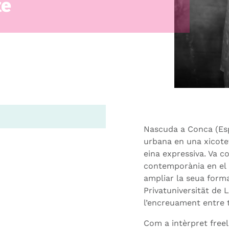
te
Nascuda a Conca (Esp
urbana en una xicotet
eina expressiva. Va c
contemporània en el C
ampliar la seua form
Privatuniversität de 
l’encreuament entre t
Com a intèrpret free