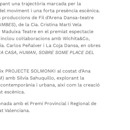
upant una trajectòria marcada per la
a del moviment i una forta presència
escènica.
s produccions de Fil d’Arena Dansa-teatre
IMBES
), de la Cia. Cristina Martí Vela
de Maduixa Teatre en el premiat espectacle
t inclou col·laboracions amb Wichita&Co,
ia. Carlos Peñalver i La Coja Dansa, en obres
NA CASA
,
HUMAN
,
SOBRE SOME PLACE DEL
eix PROJECTE SOLMONKI al costat d’Ana
) amb Silvia Sahuquillo, explorant la
 contemporània i urbana, així com la creació
tat escènica.
nada amb el Premi Provincial i Regional de
t Valenciana.