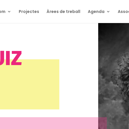
som
Projectes
Àrees de treball
Agenda
Asso
UIZ