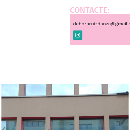
CONTACTE:
deboraruizdanza@gmail