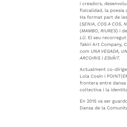
i creadors, desenvol
fisicalidad, la poesi
Ha format part de le
(
SENIA
,
COS A COS
,
N
(
MAMBO
,
RIURES
) i 
LÙ
. El seu recorregu
Takiri Art Company, C
com
UNA VEGADA, U
ARCOIRIS
i
ESVÄIT
.
Actualment co-dirig
Lola Cosín i POINT(EM
frontera entre dansa
col·lectiva i la identi
En 2015 va ser guardo
Dansa de la Comunita