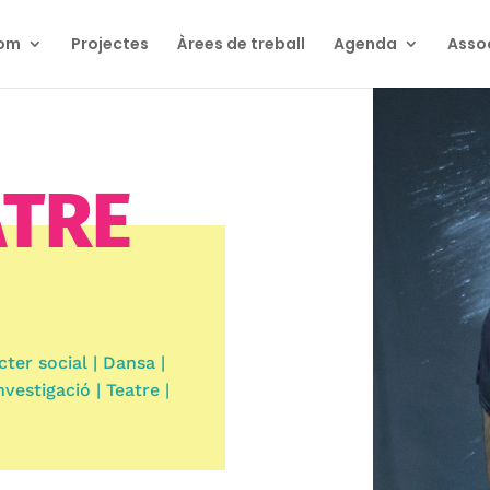
som
Projectes
Àrees de treball
Agenda
Asso
ATRE
cter social | Dansa |
nvestigació | Teatre |