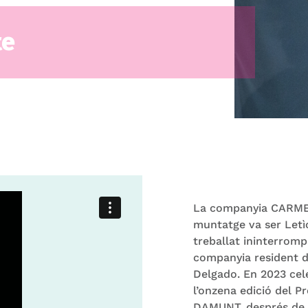
te
La companyia CARME T
muntatge va ser Letìc
treballat ininterrom
companyia resident de
Delgado. En 2023 cel
l’onzena edició del 
DAMUNT, després de 3