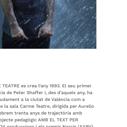
EATRE es crea l’any 1993. El seu primer
ia de Peter Shaffer i, des d’aqueix any, ha
pudament a la ciutat de València com a
 la sala Carme Teatre, dirigida per Aurelio
ebrem trenta anys de trajectòria amb
Projecte pedagògic AMB EL TEXT PER
4 produccions i els premis Narcís (AAPV),