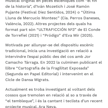
musical original en peces escèniques com “el fin
de la historia”, d’Iván Mozetich i José Ramón
Pujante (Festival Diez Sentidos, 2024) o “Última
Lluna de Mercucio Montesc” (Cia. Perros Daneses,
València, 2022). Altres projectes dels quals ha
format part són “ULTRAFICCIÓN Nº3” de El Conde
de Torrefiel (2021) i “Pródigo” d’Eva Mir (2025).
Motivada per allunyar-se del dispositiu escènic
tradicional, inicia una investigació en relació a
intervindre l’espai públic des del cos amb Jor
Camacho Tárraga. En 2022 la culminen publicant el
llibre “Cartografia de la Fragilitat Exposada”
(Segunda en Papel Editorial) i intervenint en el
Cicle de Dansa Migrats.
Actualment es troba investigant al voltant dels
cossos que tremolen en relació al so a través de
“el tembleque”, i és la cantant i teclista d’un recent
projecte musical, Ara Neva.