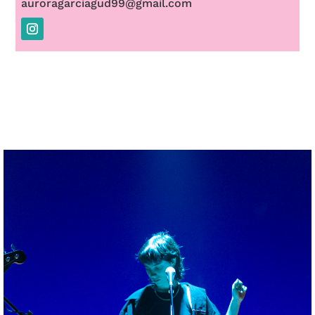
auroragarciagud99@gmail.com