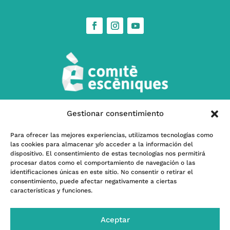
Gestionar consentimiento
w
Contacta’ns
Para ofrecer las mejores experiencias, utilizamos tecnologías como
las cookies para almacenar y/o acceder a la información del
l
Subscriu-te a nostra Newsletter
dispositivo. El consentimiento de estas tecnologías nos permitirá
procesar datos como el comportamiento de navegación o las
identificaciones únicas en este sitio. No consentir o retirar el
consentimiento, puede afectar negativamente a ciertas
características y funciones.
Programa kit Digital – Financiado por la Unión
Europea -Next GenerationEU- |
Financiado por el
Aceptar
INAEM, Ministerio de Cultura y Deporte