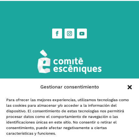
Gestionar consentimiento
w
Contacta’ns
Para ofrecer las mejores experiencias, utilizamos tecnologías como
las cookies para almacenar y/o acceder a la información del
l
Subscriu-te a nostra Newsletter
dispositivo. El consentimiento de estas tecnologías nos permitirá
procesar datos como el comportamiento de navegación o las
identificaciones únicas en este sitio. No consentir o retirar el
consentimiento, puede afectar negativamente a ciertas
características y funciones.
Programa kit Digital – Financiado por la Unión