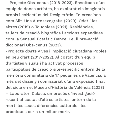
– Projecte Obs-cenus (2018-2023). Envoltada d’un
equip de dones artistes, ha explorat els imaginaris
propis i col·lectius del Desig eròtic. En creacions
com Slit. Una Autosexografía (2020), Odet i les
altres (2019) o Touchless (2021). Residències,
tallers de creació biogràfica i accions expandides
com la Sensual Ecstàtic Dance. I el llibre-acció:
diccionari Obs-cenus (2023).
-Projecte d’Arts Vives i implicació ciutadana Pobles
en peu d’art (2017-2022). Al costat d’un equip
d’artistes visuals i ha activat processos
participatius de creació site-especific entorn de la
memòria comunitària de 17 pedanies de València, a
més del disseny i comissariat d’una exposició final
del cicle en el Museu d’Història de València (2023)
– Laboratori Calaca, un procés d’investigació
recent al costat d’altres artistes, entorn de la
mort, les seues diferències culturals i les
pràctiques per a un millor morir.