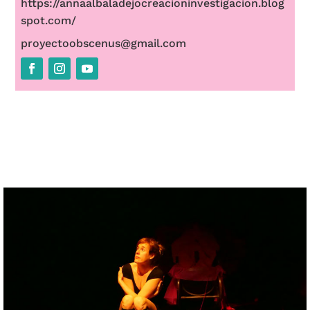
https://annaalbaladejocreacioninvestigacion.blog
spot.com/
proyectoobscenus@gmail.com