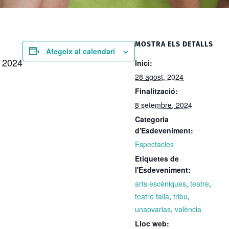
MOSTRA ELS DETALLS
Afegeix al calendari
e 2024
Inici:
28 agost, 2024
Finalització:
8 setembre, 2024
Categoria
d'Esdeveniment:
Espectacles
Etiquetes de
l'Esdeveniment:
arts escèniques
,
teatre
,
teatre talia
,
tribu
,
unaovarias
,
valència
Lloc web: