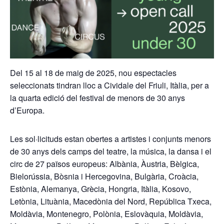
Del 15 al 18 de maig de 2025, nou espectacles
seleccionats tindran lloc a Cividale del Friuli, Itàlia, per a
la quarta edició del festival de menors de 30 anys
d’Europa.
Les sol·licituds estan obertes a artistes i conjunts menors
de 30 anys dels camps del teatre, la música, la dansa i el
circ de 27 països europeus: Albània, Àustria, Bèlgica,
Bielorússia, Bòsnia i Hercegovina, Bulgària, Croàcia,
Estònia, Alemanya, Grècia, Hongria, Itàlia, Kosovo,
Letònia, Lituània, Macedònia del Nord, República Txeca,
Moldàvia, Montenegro, Polònia, Eslovàquia, Moldàvia,