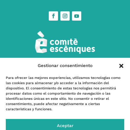
Gestionar consentimiento
w
Contacta’ns
Para ofrecer las mejores experiencias, utilizamos tecnologías como
las cookies para almacenar y/o acceder a la información del
l
Subscriu-te a nostra Newsletter
dispositivo. El consentimiento de estas tecnologías nos permitirá
procesar datos como el comportamiento de navegación o las
identificaciones únicas en este sitio. No consentir o retirar el
consentimiento, puede afectar negativamente a ciertas
características y funciones.
Programa kit Digital – Financiado por la Unión
Europea -Next GenerationEU- |
Financiado por el
Aceptar
INAEM, Ministerio de Cultura y Deporte