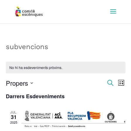
subvencions
No hi ha esdeveniments pròxims.
Navega
Nav
Propers
Cerca
Llista
de
visual
Selecciona
vis
Darrers Esdeveniments
i
una
Esd
cerca
data.
d'Esde
JUL.
31
2025