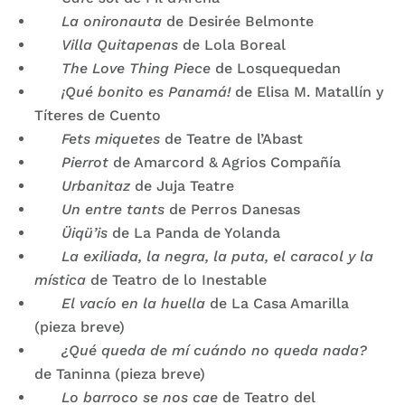
La onironauta
de Desirée Belmonte
Villa Quitapenas
de Lola Boreal
The Love Thing Piece
de Losquequedan
¡Qué bonito es Panamá!
de Elisa M. Matallín y
Títeres de Cuento
Fets miquetes
de Teatre de l’Abast
Pierrot
de Amarcord & Agrios Compañía
Urbanitaz
de Juja Teatre
Un entre tants
de Perros Danesas
Üiqü’is
de La Panda de Yolanda
La exiliada, la negra, la puta, el caracol y la
mística
de Teatro de lo Inestable
El vacío en la huella
de La Casa Amarilla
(pieza breve)
¿Qué queda de mí cuándo no queda nada?
de Taninna (pieza breve)
Lo barroco se nos cae
de Teatro del