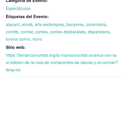
Categoría de Evento:
Espectáculos
Etiquetas del Evento:
alacant
,
alcoià
,
arts escèniques
,
banyeres
,
cocentaina
,
comitè
,
comtat
,
contes
,
contes desbaratats
,
disparatario
,
lorena comín
,
muro
Sitio web:
https://lamancomunitat.org/la-mancomunitat-arranca-con-la-
xi-edicion-de-la-ruta-de-contacontes-de-lalcoia-y-el-comtat/?
lang=es