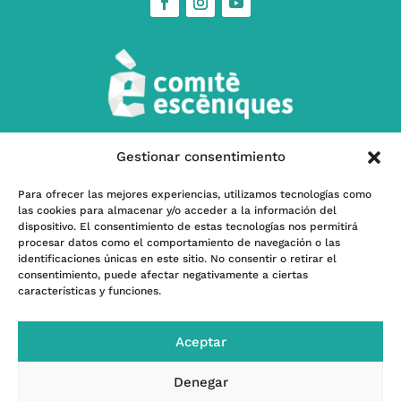
Gestionar consentimiento
w
Contáctanos
Para ofrecer las mejores experiencias, utilizamos tecnologías como
las cookies para almacenar y/o acceder a la información del
l
Subscríbete a nuestra Newsletter
dispositivo. El consentimiento de estas tecnologías nos permitirá
procesar datos como el comportamiento de navegación o las
identificaciones únicas en este sitio. No consentir o retirar el
consentimiento, puede afectar negativamente a ciertas
características y funciones.
Programa kit Digital – Financiado por la Unión
Europea -Next GenerationEU- |
Financiado por el
Aceptar
INAEM, Ministerio de Cultura y Deporte
Denegar
© Comitè Escéniques –
Diseño Web Valencia:
Innobing